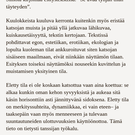
täyteyden”.
Kuulokkeista kuuluva kerronta kuitenkin myös eristää
katsojan muista ja pitää yllä jatkuvaa lähikuvaa,
kuiskausetäisyyttä, tekstin kertojaan. Tekstissä
pohdittavat egon, estetiikan, erotiikan, ekologian ja
lopulta kuoleman tilat ankkuroituvat siten katsojan
sisäiseen maailmaan, eivät niinkään näyttämön tilaan.
Esityksen toiseksi näyttämöksi nouseekin kuvittelun ja
muistamisen yksityinen tila.
Eletty tila ei ole koskaan katsottua vaan aina koettua: se
alkaa kunkin oman kehon syvyyksistä ja aukeaa sitä
käsin horisonttiin asti jännittyvänä sidoksena. Eletty tila
on merkityssuhteita, dynamiikkaa, ei vain eteen– ja
taaksepäin vaan myös menneeseen ja tulevaan
suuntautuneiden ulottuvuuksien käyttöönottoa. Tämä
tieto on tietysti tanssijan työkalu.