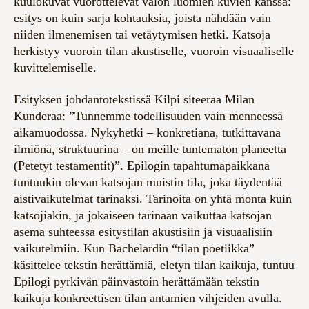
kuulokuvat vuorottelevat valon luomien kuvien kanssa:
esitys on kuin sarja kohtauksia, joista nähdään vain
niiden ilmenemisen tai vetäytymisen hetki. Katsoja
herkistyy vuoroin tilan akustiselle, vuoroin visuaaliselle
kuvittelemiselle.
Esityksen johdantotekstissä Kilpi siteeraa Milan
Kunderaa: ”Tunnemme todellisuuden vain menneessä
aikamuodossa. Nykyhetki – konkretiana, tutkittavana
ilmiönä, struktuurina – on meille tuntematon planeetta
(Petetyt testamentit)”. Epilogin tapahtumapaikkana
tuntuukin olevan katsojan muistin tila, joka täydentää
aistivaikutelmat tarinaksi. Tarinoita on yhtä monta kuin
katsojiakin, ja jokaiseen tarinaan vaikuttaa katsojan
asema suhteessa esitystilan akustisiin ja visuaalisiin
vaikutelmiin. Kun Bachelardin “tilan poetiikka”
käsittelee tekstin herättämiä, eletyn tilan kaikuja, tuntuu
Epilogi pyrkivän päinvastoin herättämään tekstin
kaikuja konkreettisen tilan antamien vihjeiden avulla.