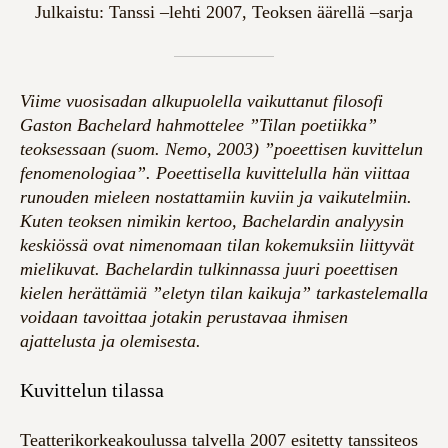
Julkaistu: Tanssi –lehti 2007, Teoksen äärellä –sarja
Viime vuosisadan alkupuolella vaikuttanut filosofi
Gaston Bachelard hahmottelee ”Tilan
poetiikka”
teoksessaan (suom. Nemo, 2003) ”poeettisen kuvittelun
fenomenologiaa”.
Poeettisella kuvittelulla hän viittaa
runouden mieleen nostattamiin kuviin ja vaikutelmiin.
Kuten teoksen nimikin kertoo, Bachelardin analyysin
keskiössä ovat nimenomaan tilan
kokemuksiin liittyvät
mielikuvat. Bachelardin tulkinnassa juuri poeettisen
kielen
herättämiä ”eletyn tilan kaikuja” tarkastelemalla
voidaan tavoittaa jotakin perustavaa
ihmisen
ajattelusta ja olemisesta.
Kuvittelun tilassa
Teatterikorkeakoulussa talvella 2007 esitetty tanssiteos