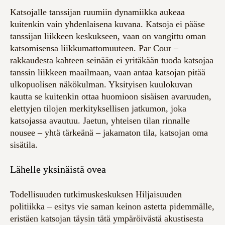
Katsojalle tanssijan ruumiin dynamiikka aukeaa
kuitenkin vain yhdenlaisena kuvana. Katsoja ei pääse
tanssijan liikkeen keskukseen, vaan on vangittu oman
katsomisensa liikkumattomuuteen. Par Cour –
rakkaudesta kahteen seinään ei yritäkään tuoda katsojaa
tanssin liikkeen maailmaan, vaan antaa katsojan pitää
ulkopuolisen näkökulman. Yksityisen kuulokuvan
kautta se kuitenkin ottaa huomioon sisäisen avaruuden,
elettyjen tilojen merkityksellisen jatkumon, joka
katsojassa avautuu. Jaetun, yhteisen tilan rinnalle
nousee – yhtä tärkeänä – jakamaton tila, katsojan oma
sisätila.
Lähelle yksinäistä ovea
Todellisuuden tutkimuskeskuksen Hiljaisuuden
politiikka – esitys vie saman keinon astetta pidemmälle,
eristäen katsojan täysin tätä ympäröivästä akustisesta