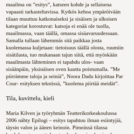
maailma on ”esitys”, katseen kohde ja sellaisena
vapaasti tarkasteltavissa. Kytkös kehoa ympäröivään
tilaan muuttuu katkonaiseksi ja sisäisen ja ulkoisen
kategoriat korostuvat: katsoja ei enää ole tuolla,
maailmassa, vaan täällä, omassa sisäavaruudessaan.
Samalla tullaan lähemmäs sitä paikkaa josta
kuolemassa kuljetaan: tietoisuus täällä olosta, ruumiin
sisätilasta, tuo mukanaan tajun siitä, että myöskään
maailmasta lähteminen ei tapahdu ulos- vaan
sisäänpäin, yksinäisen oven kautta poistumalla. ”Me
piirrämme taloja ja seiniä”, Noora Dadu kirjoittaa Par
Cour- esityksen tekstissä, ”kuolema piirtää meidät”.
Tila, kuvittelu, kieli
Maria Kilven ja työryhmän Teatterikorkeakoulussa
2006 nähty Epilogi – esitys tapahtuu ilman esiintyjiä,
täysin valon ja äänen keinoin. Pimeässä tilassa