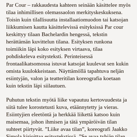
Par Cour – rakkaudesta kahteen seinään käsittelee myös
tilaa inhimillisen olemassaolon merkityskeskuksena.
Toisin kuin tilallisuutta installaatiomuodon tai katsojan
liikkumisen kautta käsittelevissä esityksissä Par cour
keskittyy tilaan Bachelardin hengessä, tekstin
herättämän kuvittelun tilana. Esityksen runkona
toimiikin läpi koko esityksen virtaava, tilaa
pohdiskeleva esitysteksti. Perinteisessä
frontaalikatsomossa istuvat katsojat kuulevat sen kukin
omista kuulokkeistaan. Näyttämöllä tapahtuva neljän
esiintyjän, valon ja teatteritilan koreografia koetaan
kuin tekstin läpi siilautuen.
Puhutun tekstin myötä liike vapautuu kertovuudesta ja
siitä tulee korostetusti kuva, etäännytetty ja vieras.
Esiintyjien eleetöntä ja herkkää liikettä katsoo kuin
maisemaa, johon ihmisen ja tätä ympäröivän tilan
suhteet piirtyvät. ”Liike avaa tilan”, koreografi Jaakko
Simola kirjoittaa esitystekstissä. ”Se avaa tyhjän tilan