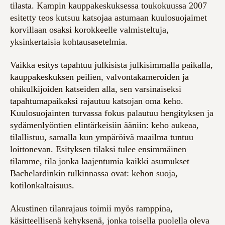
tilasta. Kampin kauppakeskuksessa toukokuussa 2007
esitetty teos kutsuu katsojaa astumaan kuulosuojaimet
korvillaan osaksi korokkeelle valmisteltuja,
yksinkertaisia kohtausasetelmia.
Vaikka esitys tapahtuu julkisista julkisimmalla paikalla,
kauppakeskuksen peilien, valvontakameroiden ja
ohikulkijoiden katseiden alla, sen varsinaiseksi
tapahtumapaikaksi rajautuu katsojan oma keho.
Kuulosuojainten turvassa fokus palautuu hengityksen ja
sydämenlyöntien elintärkeisiin ääniin: keho aukeaa,
tilallistuu, samalla kun ympäröivä maailma tuntuu
loittonevan. Esityksen tilaksi tulee ensimmäinen
tilamme, tila jonka laajentumia kaikki asumukset
Bachelardinkin tulkinnassa ovat: kehon suoja,
kotilonkaltaisuus.
Akustinen tilanrajaus toimii myös ramppina,
käsitteellisenä kehyksenä, jonka toisella puolella oleva