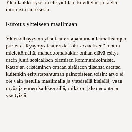
Yhtä kaikki kyse on eletyn tilan, kuvittelun ja kielen
intiimistä sidoksesta.
Kurotus yhteiseen maailmaan
Yhteisöllisyys on yksi teatteritapahtuman leimallisimpia
piirteitä. Kysymys teatterista ”ohi sosiaalisen” tuntuu
mielettömältä, mahdottomaltakin: onhan elävä esitys
usein juuri sosiaalisen olemisen kommunikoimista.
Katsojan eristäminen omaan sisäiseen tilaansa asettaa
kuitenkin esitystapahtuman painopisteen toisin: arvo ei
ole vain jaetulla maailmalla ja yhteisellä kielellä, vaan
myös ja ennen kaikkea sillä, mikä on jakamatonta ja
yksityistä.
Par Cour (“hovi”, “piha”, “pihan kautta”), Hiljaisuuden
politiikan pysähtynyt, äänetön catwalk ja Epilogi ovat
kuin esityksiä esityksen reunoilta, sieltä, missä esitys ei
vielä ole, tai missä se on vasta syntymässä. Ne ovat