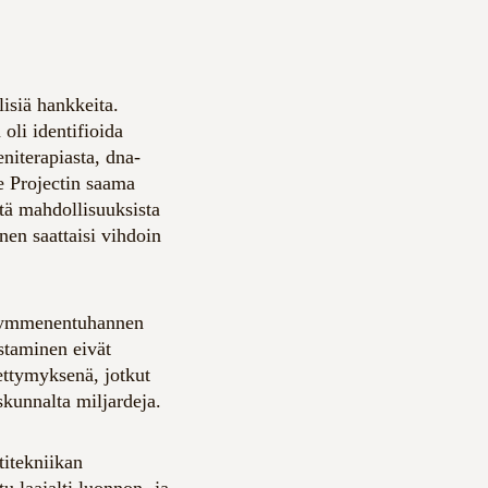
isiä hankkeita.
oli identifioida
eniterapiasta, dna-
e Projectin saama
stä mahdollisuuksista
nen saattaisi vihdoin
n kymmenentuhannen
staminen eivät
ttymyksenä, jotkut
skunnalta miljardeja.
itekniikan
 laajalti luonnon- ja