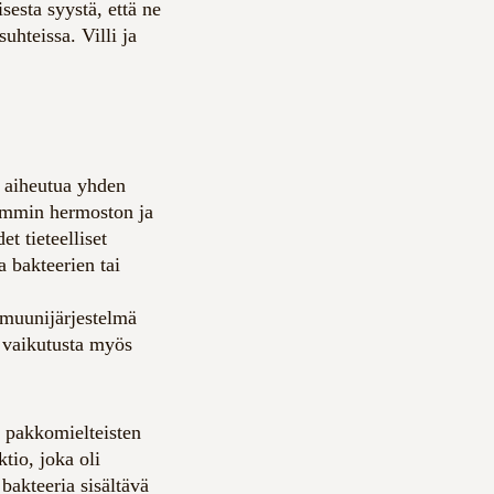
sesta syystä, että ne
suhteissa. Villi ja
 aiheutua yhden
iemmin hermoston ja
et tieteelliset
a bakteerien tai
muunijärjestelmä
n vaikutusta myös
n pakkomielteisten
tio, joka oli
 bakteeria sisältävä