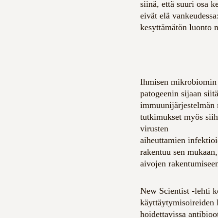
siinä, että suuri osa 
eivät elä vankeudessa: 
kesyttämätön luonto 
Ihmisen mikrobiomin 
patogeenin sijaan sii
immuunijärjestelmän näh
tutkimukset myös siihe
virusten
aiheuttamien infekti
rakentuu sen mukaan, 
aivojen rakentumisee
New Scientist -lehti k
käyttäytymisoireiden l
hoidettavissa antibioo