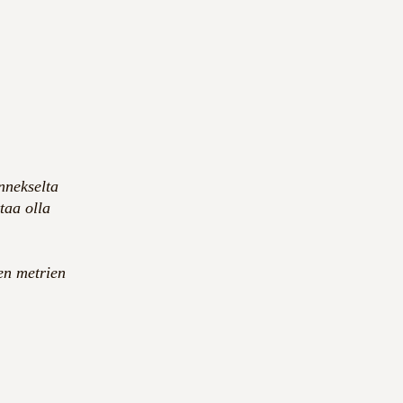
nnekselta
taa olla
en metrien