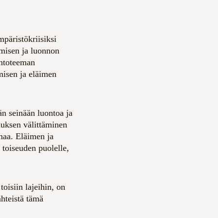
päristökriisiksi
hmisen ja luonnon
uontoteeman
hmisen ja eläimen
n seinään luontoa ja
muksen välittäminen
maa. Eläimen ja
 toiseuden puolelle,
toisiin lajeihin, on
hteistä tämä