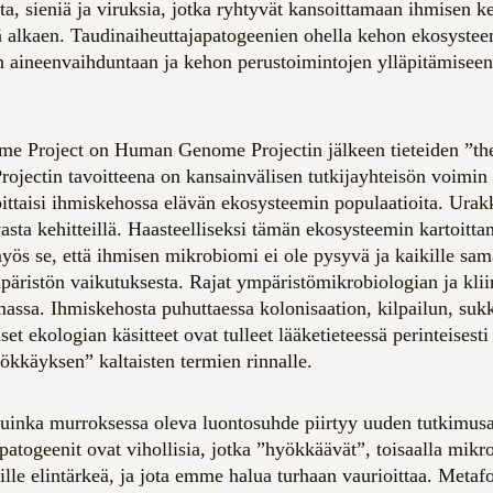
ta, sieniä ja viruksia, jotka ryhtyvät kansoittamaan ihmisen k
 alkaen. Taudinaiheuttajapatogeenien ohella kehon ekosysteemi
n aineenvaihduntaan ja kehon perustoimintojen ylläpitämiseen
 Project on Human Genome Projectin jälkeen tieteiden ”the 
jectin tavoitteena on kansainvälisen tutkijayhteisön voimi
oittaisi ihmiskehossa elävän ekosysteemin populaatioita. Urakk
sta kehitteillä. Haasteelliseksi tämän ekosysteemin kartoittam
yös se, että ihmisen mikrobiomi ei ole pysyvä ja kaikille sa
ympäristön vaikutuksesta. Rajat ympäristömikrobiologian ja kli
massa. Ihmiskehosta puhuttaessa kolonisaation, kilpailun, sukk
et ekologian käsitteet ovat tulleet lääketieteessä perinteisesti
ökkäyksen” kaltaisten termien rinnalle.
uinka murroksessa oleva luontosuhde piirtyy uuden tutkimusa
 patogeenit ovat vihollisia, jotka ”hyökkäävät”, toisaalla mik
ille elintärkeä, ja jota emme halua turhaan vaurioittaa. Metaf