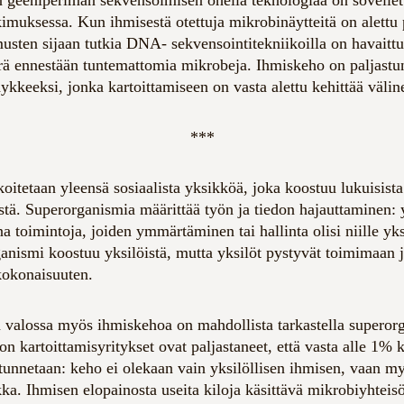
tkimuksessa. Kun ihmisestä otettuja mikrobinäytteitä on alettu 
usten sijaan tutkia DNA- sekvensointitekniikoilla on havaittu
 ennestään tuntemattomia mikrobeja. Ihmiskeho on paljastunu
kkeeksi, jonka kartoittamiseen on vasta alettu kehittää väline
***
oitetaan yleensä sosiaalista yksikköä, joka koostuu lukuisista
istä. Superorganismia määrittää työn ja tiedon hajauttaminen: 
ina toimintoja, joiden ymmärtäminen tai hallinta olisi niille yks
nismi koostuu yksilöistä, mutta yksilöt pystyvät toimimaan 
kokonaisuuten.
 valossa myös ihmiskehoa on mahdollista tarkastella superor
n kartoittamisyritykset ovat paljastaneet, että vasta alle 1%
tunnetaan: keho ei olekaan vain yksilöllisen ihmisen, vaan m
a. Ihmisen elopainosta useita kiloja käsittävä mikrobiyhteisö