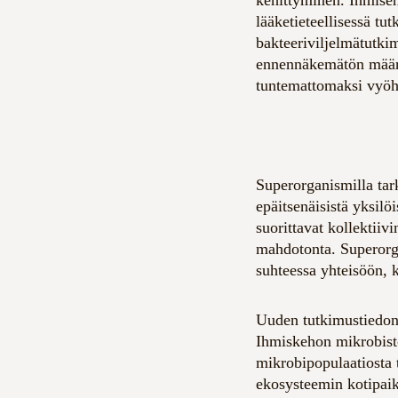
lääketieteellisessä tu
bakteeriviljelmätutkim
ennennäkemätön määrä
tuntemattomaksi vyöhy
Superorganismilla tark
epäitsenäisistä yksilö
suorittavat kollektiiv
mahdotonta. Superorga
suhteessa yhteisöön, 
Uuden tutkimustiedon
Ihmiskehon mikrobisto
mikrobipopulaatiosta 
ekosysteemin kotipaikk