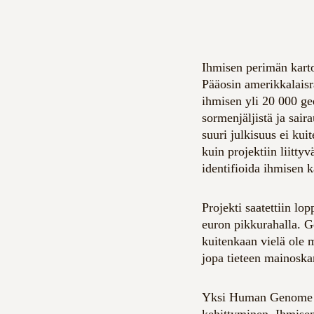
Ihmisen perimän karto
Pääosin amerikkalaisr
ihmisen yli 20 000 gee
sormenjäljistä ja sai
suuri julkisuus ei kui
kuin projektiin liitty
identifioida ihmisen 
Projekti saatettiin 
euron pikkurahalla. G
kuitenkaan vielä ole
jopa tieteen mainoska
Yksi Human Genome Pr
kehittyminen. Ihmisen