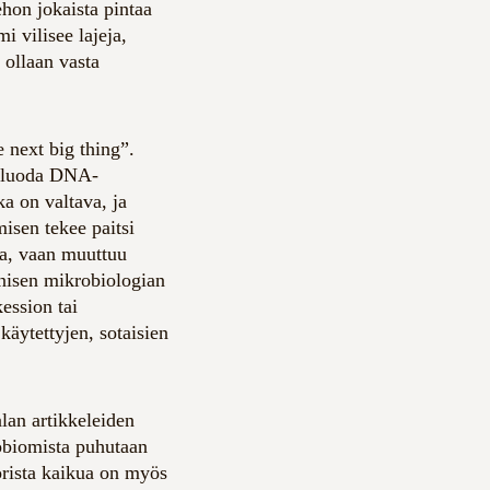
ehon jokaista pintaa
 vilisee lajeja,
 ollaan vasta
next big thing”.
n luoda DNA-
a on valtava, ja
isen tekee paitsi
ma, vaan muuttuu
inisen mikrobiologian
ession tai
 käytettyjen, sotaisien
lan artikkeleiden
robiomista puhutaan
orista kaikua on myös