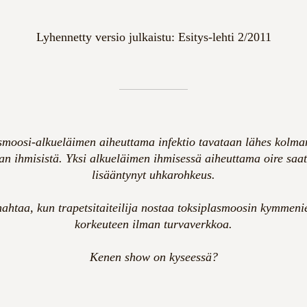
Lyhennetty versio julkaistu: Esitys-lehti 2/2011
smoosi-alkueläimen aiheuttama infektio tavataan lähes kolma
n ihmisistä. Yksi alkueläimen ihmisessä aiheuttama oire saat
lisääntynyt uhkarohkeus.
hahtaa, kun trapetsitaiteilija nostaa toksiplasmoosin kymmeni
korkeuteen ilman turvaverkkoa.
Kenen show on kyseessä?