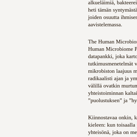
alkueläimiä, bakteerei
heti tämän syntymästä
joiden osuutta ihmise
aavistelemassa.
The Human Microbiome
Human Microbiome Pro
datapankki, joka kart
tutkimusmenetelmät va
mikrobiston laajuus m
radikaalisti ajan ja 
välillä ovatkin murtu
yhteistoiminnan kaltais
”puolustuksen” ja ”hy
Kiinnostavaa onkin, k
kieleen: kun toisaalla
yhteisönä, joka on me