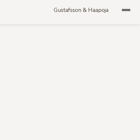
Gustafsson & Haapoja
open/
sideb