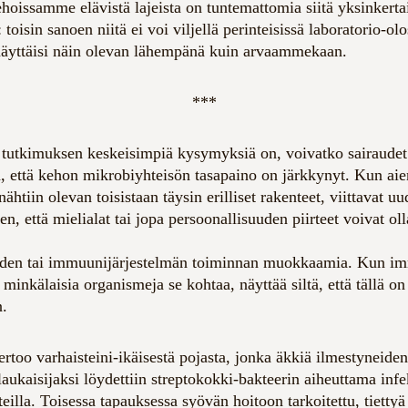
kehoissamme elävistä lajeista on tuntemattomia siitä yksinkertai
toisin sanoen niitä ei voi viljellä perinteisissä laboratorio-olo
näyttäisi näin olevan lähempänä kuin arvaammekaan.
***
tutkimuksen keskeisimpiä kysymyksiä on, voivatko sairaudet
tä, että kehon mikrobiyhteisön tasapaino on järkkynyt. Kun a
tiin olevan toisistaan täysin erilliset rakenteet, viittavat uud
n, että mielialat tai jopa persoonallisuuden piirteet voivat oll
oiden tai immuunijärjestelmän toiminnan muokkaamia. Kun im
minkälaisia organismeja se kohtaa, näyttää siltä, että tällä o
n.
ertoo varhaisteini-ikäisestä pojasta, jonka äkkiä ilmestyneide
aukaisijaksi löydettiin streptokokki-bakteerin aiheuttama infek
teilla. Toisessa tapauksessa syövän hoitoon tarkoitettu, tiettyä