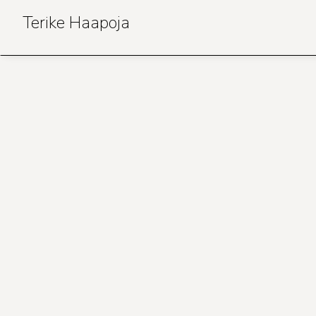
Skip
to
Terike Haapoja
content