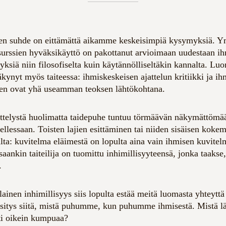
jien suhde on eittämättä aikamme keskeisimpiä kysymyksiä. Ym
surssien hyväksikäyttö on pakottanut arvioimaan uudestaan i
teyksiä niin filosofiselta kuin käytännölliseltäkin kannalta. L
kynyt myös taiteessa: ihmiskeskeisen ajattelun kritiikki ja i
nen ovat yhä useamman teoksen lähtökohtana.
ttelystä huolimatta taidepuhe tuntuu törmäävän näkymättömää
ellessaan. Toisten lajien esittäminen tai niiden sisäisen koke
ta: kuvitelma eläimestä on lopulta aina vain ihmisen kuvitel
aankin taiteilija on tuomittu inhimillisyyteensä, jonka taakse,
.
lainen inhimillisyys siis lopulta estää meitä luomasta yhteyttä 
äsitys siitä, mistä puhumme, kun puhumme ihmisestä. Mistä lä
ti oikein kumpuaa?