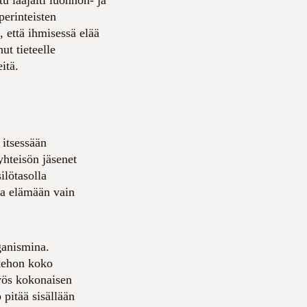
perinteisten
, että ihmisessä elää
t tieteelle
itä.
 itsessään
yhteisön jäsenet
ilötasolla
ja elämään vain
ganismina.
 kehon koko
yös kokonaisen
 pitää sisällään