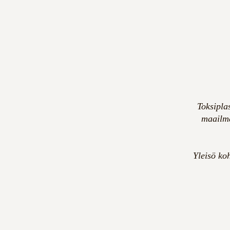
Toksipla
maailma
Yleisö ko