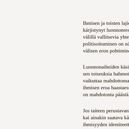
Ihmisen ja toisten la
kärjistynyt luonnonre
välillä vallitsevia yh
politisoituminen on nä
välisen eron pohtimi
Luonnonaiheiden käsi
sen toiseuksia hahmot
vaikuttaa mahdottomal
ihmisen eroa haastaess
on mahdotonta päästä
Jos taiteen perustavan
kai ainakin saatava k
ihmisyyden identiteet