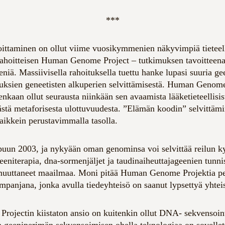
***
ittaminen on ollut viime vuosikymmenien näkyvimpiä tieteell
ahoitteisen Human Genome Project – tutkimuksen tavoitteena 
niä. Massiivisella rahoituksella tuettu hanke lupasi suuria ge
rauksien geneetisten alkuperien selvittämisestä. Human Genom
tenkaan ollut seurausta niinkään sen avaamista lääketieteellisi
västä metaforisesta ulottuvuudesta. ”Elämän koodin” selvittämi
kaikkein perustavimmalla tasolla.
loppuun 2003, ja nykyään oman genominsa voi selvittää reilu
eeniterapia, dna-sormenjäljet ja taudinaiheuttajageenien tunni
 muuttaneet maailmaa. Moni pitää Human Genome Projektia pe
mpanjana, jonka avulla tiedeyhteisö on saanut lypsettyä yhtei
ojectin kiistaton ansio on kuitenkin ollut DNA- sekvensoint
 geeniperimän sekvensoimisen ohella teknologiaa on sovellettu