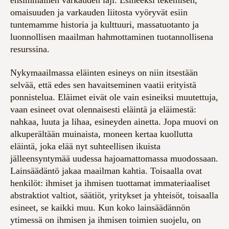
ensimmäinen varkauden laji. Esineeksi tekemisen,
omaisuuden ja varkauden liitosta vyöryvät esiin
tuntemamme historia ja kulttuuri, massatuotanto ja
luonnollisen maailman hahmottaminen tuotannollisena
resurssina.
Nykymaailmassa eläinten esineys on niin itsestään
selvää, että edes sen havaitseminen vaatii erityistä
ponnistelua. Eläimet eivät ole vain esineiksi muutettuja,
vaan esineet ovat olennaisesti eläintä ja eläimestä:
nahkaa, luuta ja lihaa, esineyden ainetta. Jopa muovi on
alkuperältään muinaista, moneen kertaa kuollutta
eläintä, joka elää nyt suhteellisen ikuista
jälleensyntymää uudessa hajoamattomassa muodossaan.
Lainsäädäntö jakaa maailman kahtia. Toisaalla ovat
henkilöt: ihmiset ja ihmisen tuottamat immateriaaliset
abstraktiot valtiot, säätiöt, yritykset ja yhteisöt, toisaalla
esineet, se kaikki muu. Kun koko lainsäädännön
ytimessä on ihmisen ja ihmisen toimien suojelu, on