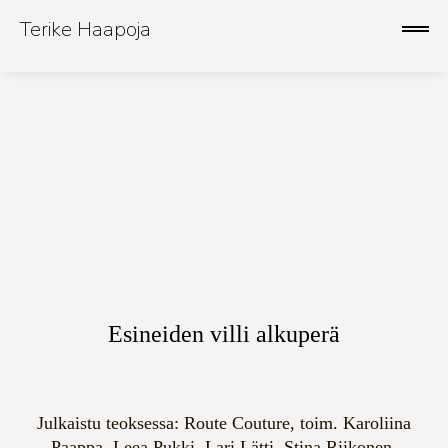
Skip
to
Terike Haapoja
ope
content
sid
Esineiden villi alkuperä
Julkaistu teoksessa: Route Couture, toim. Karoliina
Paappa, Leea Pukki, Lari Lätti, Stina Riikonen.