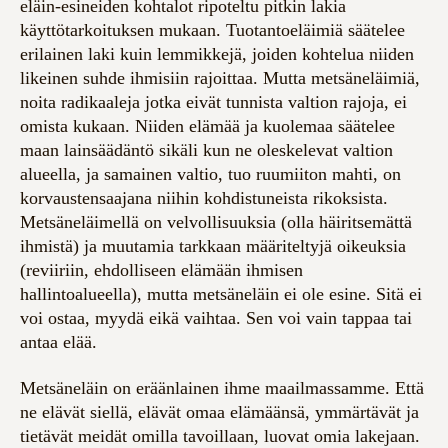
eläin-esineiden kohtalot ripoteltu pitkin lakia
käyttötarkoituksen mukaan. Tuotantoeläimiä säätelee
erilainen laki kuin lemmikkejä, joiden kohtelua niiden
likeinen suhde ihmisiin rajoittaa. Mutta metsäneläimiä,
noita radikaaleja jotka eivät tunnista valtion rajoja, ei
omista kukaan. Niiden elämää ja kuolemaa säätelee
maan lainsäädäntö sikäli kun ne oleskelevat valtion
alueella, ja samainen valtio, tuo ruumiiton mahti, on
korvaustensaajana niihin kohdistuneista rikoksista.
Metsäneläimellä on velvollisuuksia (olla häiritsemättä
ihmistä) ja muutamia tarkkaan määriteltyjä oikeuksia
(reviiriin, ehdolliseen elämään ihmisen
hallintoalueella), mutta metsäneläin ei ole esine. Sitä ei
voi ostaa, myydä eikä vaihtaa. Sen voi vain tappaa tai
antaa elää.
Metsäneläin on eräänlainen ihme maailmassamme. Että
ne elävät siellä, elävät omaa elämäänsä, ymmärtävät ja
tietävät meidät omilla tavoillaan, luovat omia lakejaan.