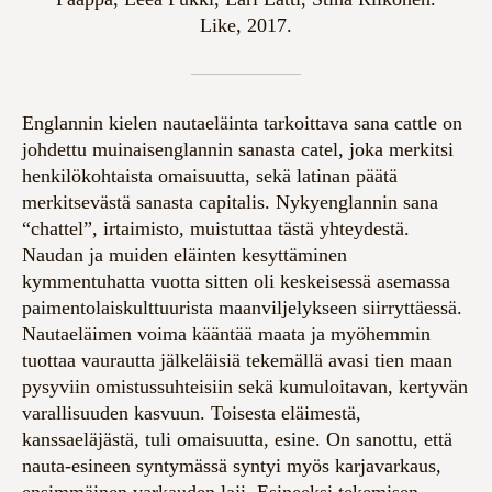
Like, 2017.
Englannin kielen nautaeläinta tarkoittava sana cattle on
johdettu muinaisenglannin sanasta catel, joka merkitsi
henkilökohtaista omaisuutta, sekä latinan päätä
merkitsevästä sanasta capitalis. Nykyenglannin sana
“chattel”, irtaimisto, muistuttaa tästä yhteydestä.
Naudan ja muiden eläinten kesyttäminen
kymmentuhatta vuotta sitten oli keskeisessä asemassa
paimentolaiskulttuurista maanviljelykseen siirryttäessä.
Nautaeläimen voima kääntää maata ja myöhemmin
tuottaa vaurautta jälkeläisiä tekemällä avasi tien maan
pysyviin omistussuhteisiin sekä kumuloitavan, kertyvän
varallisuuden kasvuun. Toisesta eläimestä,
kanssaeläjästä, tuli omaisuutta, esine. On sanottu, että
nauta-esineen syntymässä syntyi myös karjavarkaus,